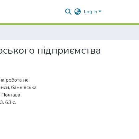
Log In
рського підприємства
на робота на
анси, банківська
 Полтава :
. 63 с.