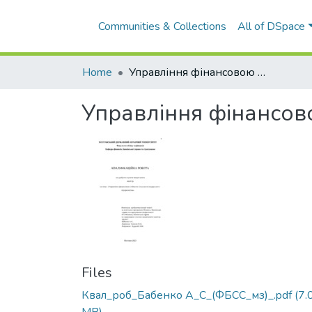
Communities & Collections
All of DSpace
Home
Управління фінансовою стійкістю сільськогосподарського підприємства
Управління фінансово
Files
Квал_роб_Бабенко А_С_(ФБСС_мз)_.pdf
(7.