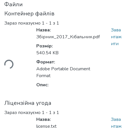
Файли
Контейнер файлів
Зараз показуємо
1 - 1 з 1
Назва:
Зава
Збірник_2017_Кібальник.pdf
нтаж
ити
Розмір:
540.54 KB
Формат:
ься...
Adobe Portable Document
Format
Опис:
Ліцензійна угода
Зараз показуємо
1 - 1 з 1
Назва:
Зава
license.txt
нтаж