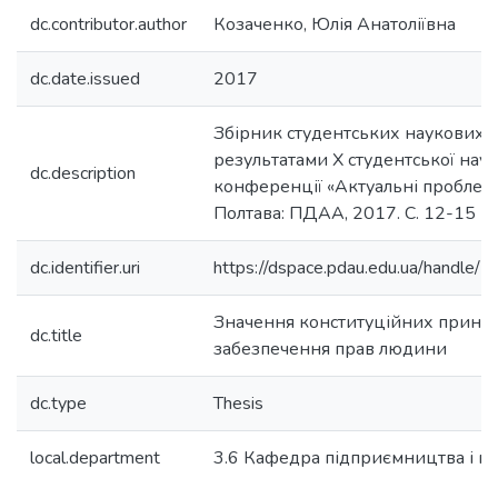
dc.contributor.author
Козаченко, Юлія Анатоліївна
dc.date.issued
2017
Збірник студентських наукових 
результатами Х студентської наук
dc.description
конференції «Актуальні проблеми
Полтава: ПДАА, 2017. С. 12-15
dc.identifier.uri
https://dspace.pdau.edu.ua/handl
Значення конституційних принци
dc.title
забезпечення прав людини
dc.type
Thesis
local.department
3.6 Кафедра підприємництва і п