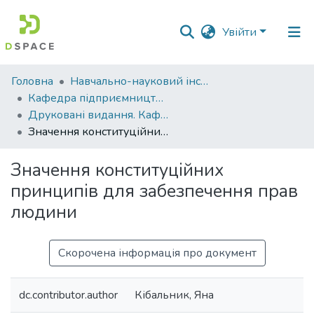
Увійти
Фонди
Головна
Навчально-науковий інститут економіки, управління, права та інформаційних технологій
та
Кафедра підприємництва і права
зібрання
Друковані видання. Кафедра підприємництва і права
Значення конституційних принципів для забезпечення прав людини
Пошук за критеріями
Значення конституційних
Статистика
принципів для забезпечення прав
людини
Скорочена інформація про документ
dc.contributor.author
Кібальник, Яна