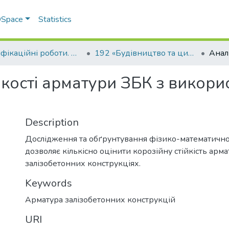
 DSpace
Statistics
Кваліфікаційні роботи. Факультет інженерно-технологічний
192 «Будівництво та цивільна інженерія» - Магістри 2025-2026
ійкості арматури ЗБК з викори
Description
Дослідження та обґрунтування фізико-математичної
дозволяє кількісно оцінити корозійну стійкість арма
залізобетонних конструкціях.
Keywords
Арматура залізобетонних конструкцій
URI