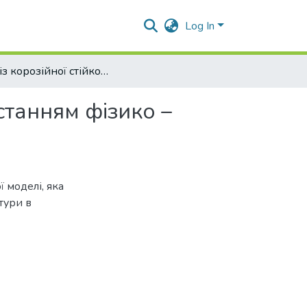
Log In
Аналіз корозійної стійкості арматури ЗБК з використанням фізико – математичної моделі
станням фізико –
 моделі, яка
тури в