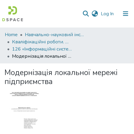
(current)
Log In
Communities
Home
Навчально-науковий інститут економіки, управління, права та інформаційних технологій
&
Кваліфікаційні роботи. ННІ економіки, управління, права та ІТ
Collections
126 «Інформаційні системи та технології» - Бакалаври 2023-2024
Модернізація локальної мережі підприємства
All of DSpace
Модернізація локальної мережі
Statistics
підприємства