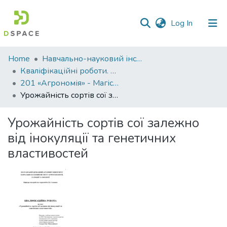
(current)
Log In
Communities
Home
Навчально-науковий інститут агротехнологій, селекції та екології
&
Кваліфікаційні роботи. ННІ агротехнологій, селекції та екології
Collections
201 «Агрономія» - Магістри 2024-2025
Урожайність сортів сої залежно від інокуляції та генетичних властивостей
All of DSpace
Урожайність сортів сої залежно
Statistics
від інокуляції та генетичних
властивостей