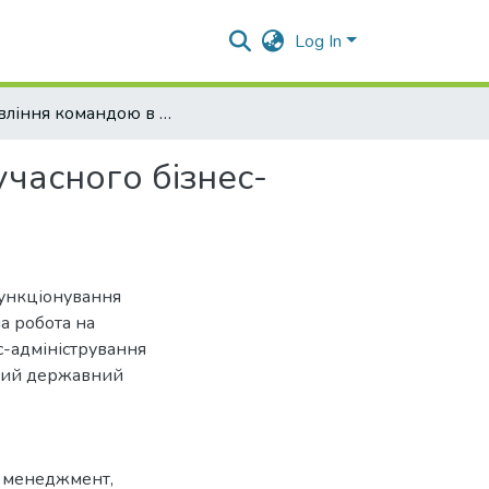
Log In
Управління командою в умовах функціонування сучасного бізнес-середовища
часного бізнес-
функціонування
а робота на
с-адміністрування
ький державний
 менеджмент
,