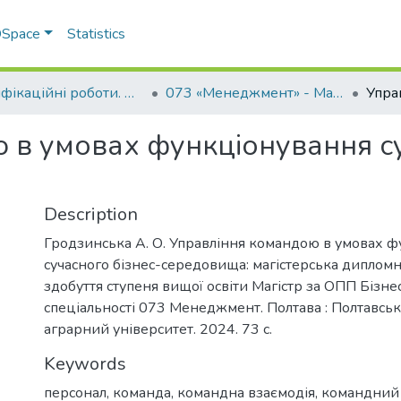
 DSpace
Statistics
Кваліфікаційні роботи. ННІ економіки, управління, права та ІТ
073 «Менеджмент» - Магістри 2024-2025
 в умовах функціонування су
Description
Гродзинська А. О. Управління командою в умовах 
сучасного бізнес-середовища: магістерська дипломн
здобуття ступеня вищої освіти Магістр за ОПП Бізне
спеціальності 073 Менеджмент. Полтава : Полтавс
аграрний університет. 2024. 73 с.
Keywords
персонал
,
команда
,
командна взаємодія
,
командний