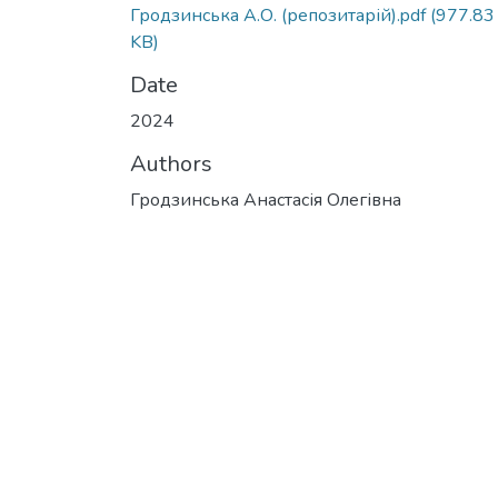
Гродзинська А.О. (репозитарій).pdf
(977.83
KB)
Date
2024
Authors
Гродзинська Анастасія Олегівна