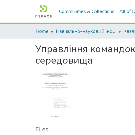
Communities & Collections
All of
Home
Навчально-науковий інститут економіки, управління, права та інформаційних технологій
Управління командою
середовища
Files