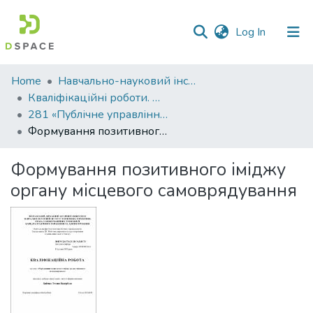
(current)
Log In
Communities
Home
Навчально-науковий інститут економіки, управління, права та інформаційних технологій
&
Кваліфікаційні роботи. ННІ економіки, управління, права та ІТ
Collections
281 «Публічне управління та адміністрування» - Магістри 2022-2023
Формування позитивного іміджу органу місцевого самоврядування
All of DSpace
Формування позитивного іміджу
Statistics
органу місцевого самоврядування