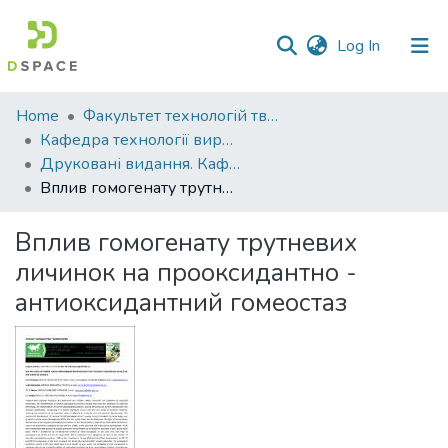
(current)
Log In
Communities
Home
Факультет технологій тваринництва та продовольства
&
Кафедра технології виробництва продукції тваринництва
Collections
Друковані видання. Кафедра технології виробництва продукції тваринництва
Вплив гомогенату трутневих личинок на прооксидантно - антиоксидантний гомеостаз
All of DSpace
Вплив гомогенату трутневих
Statistics
личинок на прооксидантно -
антиоксидантний гомеостаз