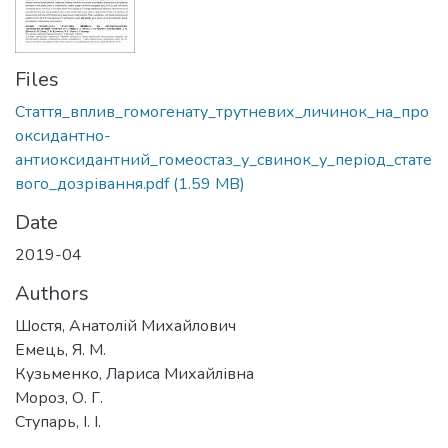
Files
Стаття_вплив_гомогенату_трутневих_личинок_на_про
оксидантно-
антиоксидантний_гомеостаз_у_свинок_у_період_стате
вого_дозрівання.pdf
(1.59 MB)
Date
2019-04
Authors
Шостя, Анатолій Михайлович
Емець, Я. М.
Кузьменко, Лариса Михайлівна
Мороз, О. Г.
Ступарь, І. І.