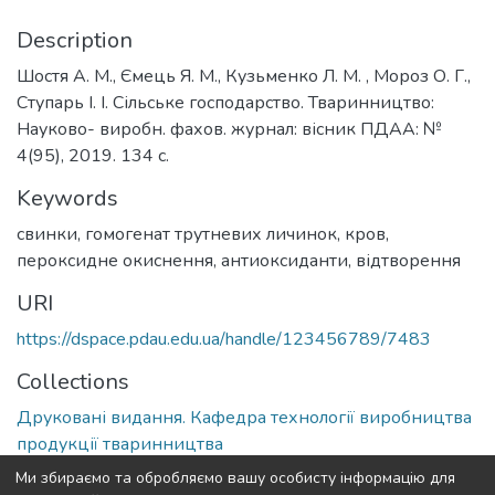
Description
Шостя А. М., Ємець Я. М., Кузьменко Л. М. , Мороз О. Г.,
Ступарь І. І. Сільське господарство. Тваринництво:
Науково- виробн. фахов. журнал: вісник ПДАА: №
4(95), 2019. 134 с.
Keywords
свинки
,
гомогенат трутневих личинок
,
кров
,
пероксидне окиснення
,
антиоксиданти
,
відтворення
URI
https://dspace.pdau.edu.ua/handle/123456789/7483
Collections
Друковані видання. Кафедра технології виробництва
продукції тваринництва
Ми збираємо та обробляємо вашу особисту інформацію для