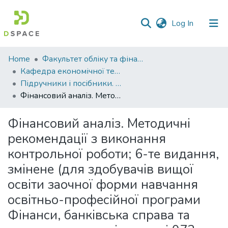
(current)
Log In
Communities
Home
Факультет обліку та фінансів
&
Кафедра економічної теорії та економічних досліджень
Collections
Підручники і посібники. Кафедра економічної теорії та економічних досліджень
Фінансовий аналіз. Методичні рекомендації з виконання контрольної роботи; 6-те видання, змінене (для здобувачів вищої освіти заочної форми навчання освітньо-професійної програми Фінанси, банківська справа та страхування спеціальності 072 Фінанси, банківська справа та страхування)
All of DSpace
Фінансовий аналіз. Методичні
Statistics
рекомендації з виконання
контрольної роботи; 6-те видання,
змінене (для здобувачів вищої
освіти заочної форми навчання
освітньо-професійної програми
Фінанси, банківська справа та