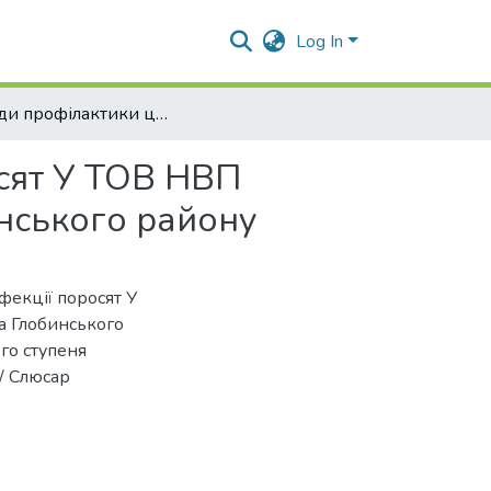
Log In
Заходи профілактики цирковірусної інфекції поросят У ТОВ НВП «Глобинський свинокомплекс» с. Шепелівка Глобинського району
осят У ТОВ НВП
нського району
фекції поросят У
а Глобинського
ого ступеня
/ Слюсар