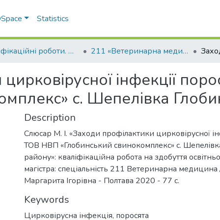
 DSpace
Statistics
Кваліфікаційні роботи. Факультет ветеринарної медицини
211 «Ветеринарна медицина»
 цирковірусної інфекції пор
омплекс» с. Шепелівка Глоби
Description
Слюсар М. І. «Заходи профілактики цирковірусної ін
ТОВ НВП «Глобинський свинокомплекс» с. Шепелівк
району»: кваліфікаційна робота на здобуття освітнь
магістра: спеціальність 211 Ветеринарна медицина 
Маргарита Ігорівна - Полтава 2020 - 77 с.
Keywords
Цирковірусна інфекція, поросята