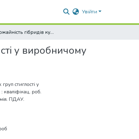
Увійти
Урожайність гібридів кукурудзи різних груп стиглості у виробничому випробуванні в умовах ФГ «Подоляка»
ості у виробничому
 груп стиглості у
 кваліфікац. роб.
мія. ПДАУ.
роб