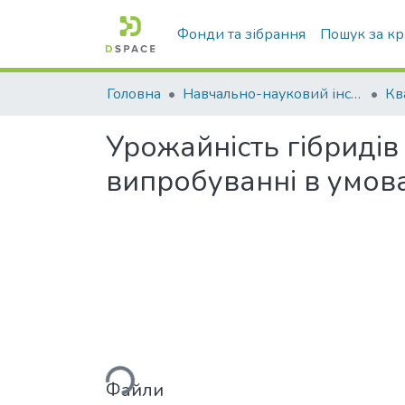
Фонди та зібрання
Пошук за к
Головна
Навчально-науковий інститут агротехнологій, селекції та екології
Урожайність гібридів
випробуванні в умов
Вантажиться...
Файли