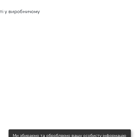
сті у виробничому
Ми збираємо та обробляємо вашу особисту інформацію