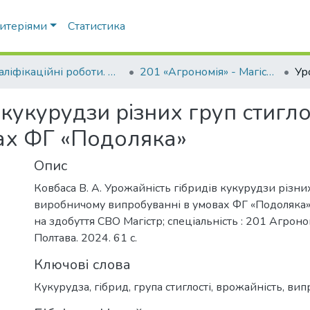
ритеріями
Статистика
Кваліфікаційні роботи. ННІ агротехнологій, селекції та екології
201 «Агрономія» - Магістри 2024-2025
 кукурудзи різних груп стигл
ах ФГ «Подоляка»
Опис
Ковбаса В. А. Урожайність гібридів кукурудзи різних
виробничому випробуванні в умовах ФГ «Подоляка» :
на здобуття СВО Магістр; спеціальність : 201 Агроно
Полтава. 2024. 61 с.
Ключові слова
Кукурудза
,
гібрид
,
група стиглості
,
врожайність
,
вип