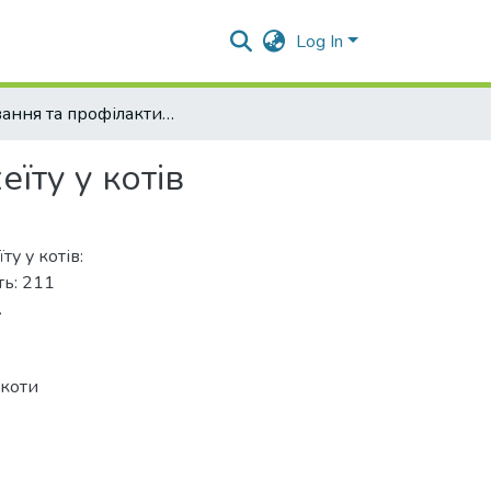
Log In
Лікування та профілактика інфекційного ринотрахеїту у котів
їту у котів
у у котів:
ть: 211
.
коти