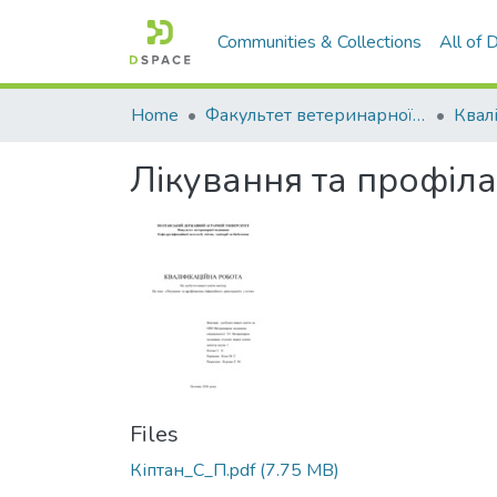
Communities & Collections
All of
Home
Факультет ветеринарної медицини
Лікування та профіла
Files
Кіптан_C_П.pdf
(7.75 MB)