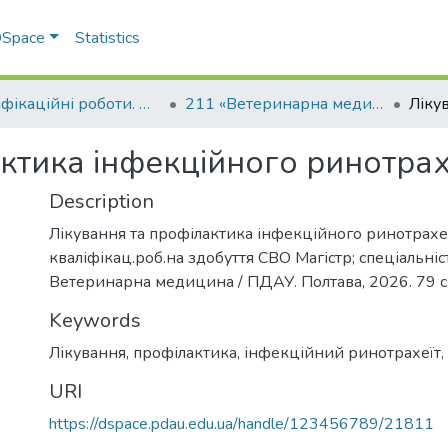
 DSpace
Statistics
Кваліфікаційні роботи. Факультет ветеринарної медицини
211 «Ветеринарна медицина» - Магістри 2025-2026
ктика інфекційного ринотрахе
Description
Лікування та профілактика інфекційного ринотрахеїт
кваліфікац.роб.на здобуття СВО Магістр; спеціальніс
Ветеринарна медицина / ПДАУ. Полтава, 2026. 79 с
Keywords
Лікування
,
профілактика
,
інфекційний ринотрахеїт
,
URI
https://dspace.pdau.edu.ua/handle/123456789/21811