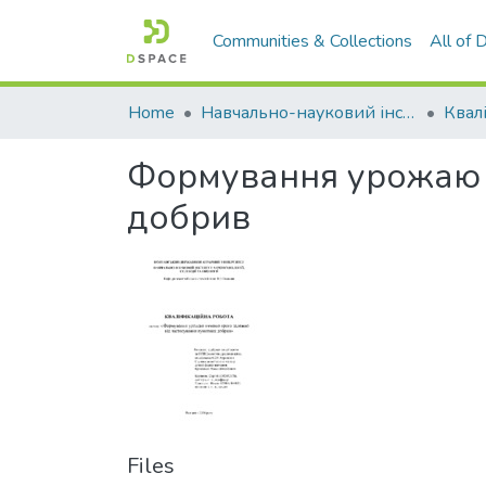
Communities & Collections
All of
Home
Навчально-науковий інститут агротехнологій, селекції та екології
Формування урожаю я
добрив
Files