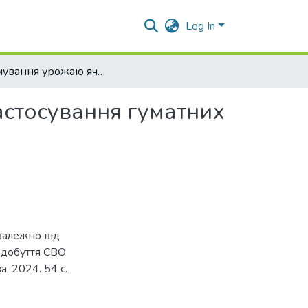
Log In
Формування урожаю ячменю ярого залежно від застосування гуматних добрив
стосування гуматних
залежно від
 здобуття СВО
, 2024. 54 с.