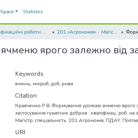
 DSpace
Statistics
Кваліфікаційні роботи. ННІ агротехнологій, селекції та екології
201 «Агрономія» - Магістри 2024-2025
чменю ярого залежно від за
Keywords
ячмінь
,
мікроб
,
доб
,
рива
Citation
Кравченко Р.В. Формування урожаю ячменю ярого 
застосування гуматних добрив : кваліфікац. роб. на
Магістр; спеціальність: 201 Агрономія, ПДАУ. Полтава
URI