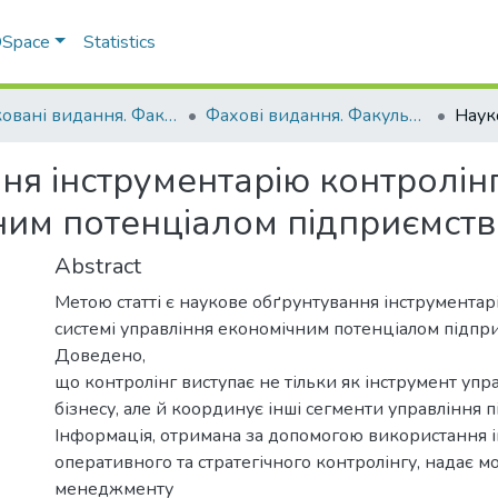
 DSpace
Statistics
Друковані видання. Факультет обліку та фінансів
Фахові видання. Факультет обліку та фінансів
я інструментарію контролінг
ним потенціалом підприємств
Abstract
Метою статті є наукове обґрунтування інструментар
системі управління економічним потенціалом підпри
Доведено,
що контролінг виступає не тільки як інструмент упр
бізнесу, але й координує інші сегменти управління 
Інформація, отримана за допомогою використання і
оперативного та стратегічного контролінгу, надає м
менеджменту