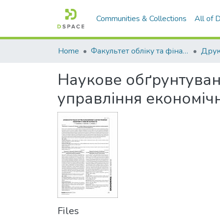
Communities & Collections
All of
Home
Факультет обліку та фінансів
Наукове обґрунтуванн
управління економіч
Files