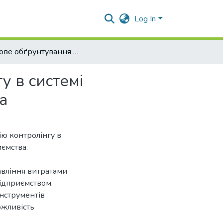
Log In
Наукове обґрунтування інструментарію контролінгу в системі управління економічним потенціалом підприємства
у в системі
а
ію контролінгу в
ємства.
авління витратами
підприємством.
нструментів
ожливість