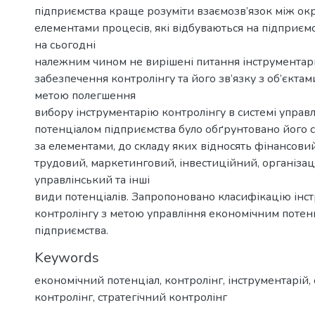
підприємства краще розуміти взаємозв’язок між о
елементами процесів, які відбуваються на підприємс
на сьогодні
належним чином не вирішені питання інструментар
забезпечення контролінгу та його зв’язку з об’єктам
метою полегшення
вибору інструментарію контролінгу в системі управ
потенціалом підприємства було обґрунтовано його 
за елементами, до складу яких відносять фінансови
трудовий, маркетинговий, інвестиційний, організац
управлінський та інші
види потенціалів. Запропоновано класифікацію інс
контролінгу з метою управління економічним потен
підприємства.
Keywords
економічний потенціал
,
контролінг
,
інструментарій
,
контролінг
,
стратегічний контролінг