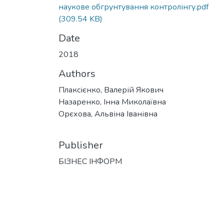
наукове обгрунтування контролінгу.pdf
(309.54 KB)
Date
2018
Authors
Плаксієнко, Валерій Якович
Назаренко, Інна Миколаївна
Орєхова, Альвіна Іванівна
Publisher
БІЗНЕС ІНФОРМ