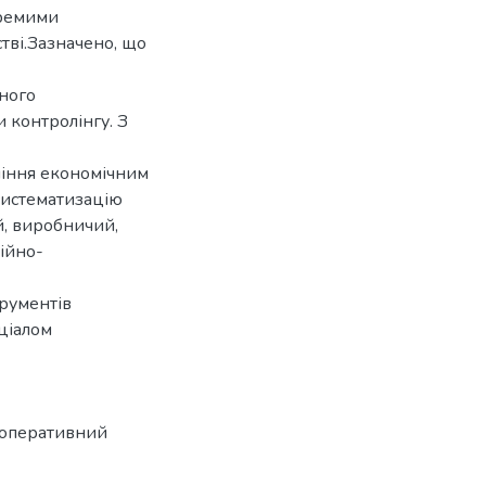
кремими
тві.Зазначено, що
ного
и контролінгу. З
ління економічним
систематизацію
й, виробничий,
ійно-
трументів
ціалом
оперативний