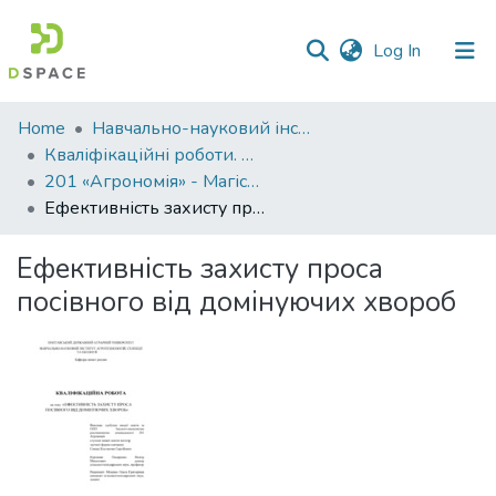
(current)
Log In
Communities
Home
Навчально-науковий інститут агротехнологій, селекції та екології
&
Кваліфікаційні роботи. ННІ агротехнологій, селекції та екології
Collections
201 «Агрономія» - Магістри 2024-2025
Ефективність захисту проса посівного від домінуючих хвороб
All of DSpace
Ефективність захисту проса
Statistics
посівного від домінуючих хвороб