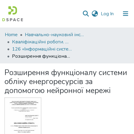
(current)
Log In
Communities
Home
Навчально-науковий інститут економіки, управління, права та інформаційних технологій
&
Кваліфікаційні роботи. ННІ економіки, управління, права та ІТ
Collections
126 «Інформаційні системи та технології» - Магістри 2022-2023
Розширення функціоналу системи обліку енергоресурсів за допомогою нейронної мережі
All of DSpace
Розширення функціоналу системи
Statistics
обліку енергоресурсів за
допомогою нейронної мережі