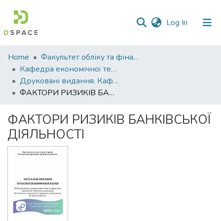
(current)
Log In
Communities
Home
Факультет обліку та фінансів
&
Кафедра економічної теорії та економічних досліджень
Collections
Друковані видання. Кафедра економічної теорії та економічних досліджень
ФАКТОРИ РИЗИКІВ БАНКІВСЬКОЇ ДІЯЛЬНОСТІ
All of DSpace
ФАКТОРИ РИЗИКІВ БАНКІВСЬКОЇ
Statistics
ДІЯЛЬНОСТІ