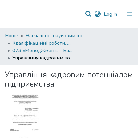
(current)
Log In
Communities
Home
Навчально-науковий інститут економіки, управління, права та інформаційних технологій
&
Кваліфікаційні роботи. ННІ економіки, управління, права та ІТ
Collections
073 «Менеджмент» - Бакалаври 2024-2025
Управління кадровим потенціалом підприємства
All of DSpace
Управління кадровим потенціалом
Statistics
підприємства