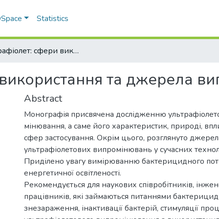
 DSpace
Statistics
Ультрафіолет: сфери використання та джерела випромінювання
 використання та джерела в
Abstract
Монографія присвячена дослідженню ультрафіолет
мінювання, а саме його характеристик, природі, впли
сфер застосування. Окрім цього, розглянуто джерел
ультрафіолетових випромінювань у сучасних технол
Приділено увагу вимірюванню бактерицидного пот
енергетичної освітленості.
Рекомендується для наукових співробітників, інже
працівників, які займаються питаннями бактерици
знезараження, інактивації бактерій, стимуляції проц