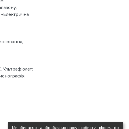
ям
апазону;
ь «Електрична
мінювання
,
С. Ультрафіолет:
монографія.
Ми збираємо та обробляємо вашу особисту інформацію