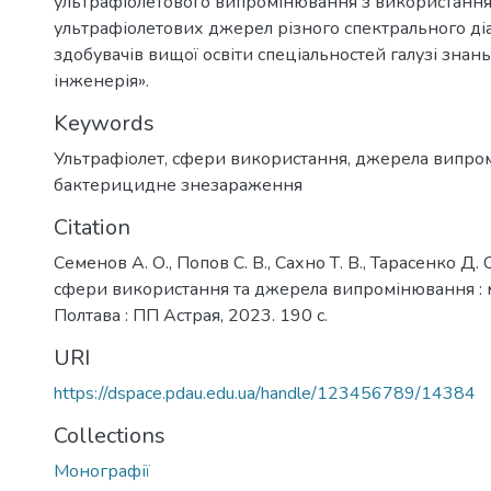
ультрафіолетового випромінювання з використанн
ультрафіолетових джерел різного спектрального ді
здобувачів вищої освіти спеціальностей галузі знан
інженерія».
Keywords
Ультрафіолет
,
сфери використання
,
джерела випро
бактерицидне знезараження
Citation
Семенов А. О., Попов С. В., Сахно Т. В., Тарасенко Д. 
сфери використання та джерела випромінювання : 
Полтава : ПП Астрая, 2023. 190 с.
URI
https://dspace.pdau.edu.ua/handle/123456789/14384
Collections
Монографії