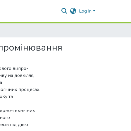
Log In
ипромінювання
ового випро-
ву на довкілля,
а
огічних процесах.
оку та
нерно-технічних
дного
есів під дією