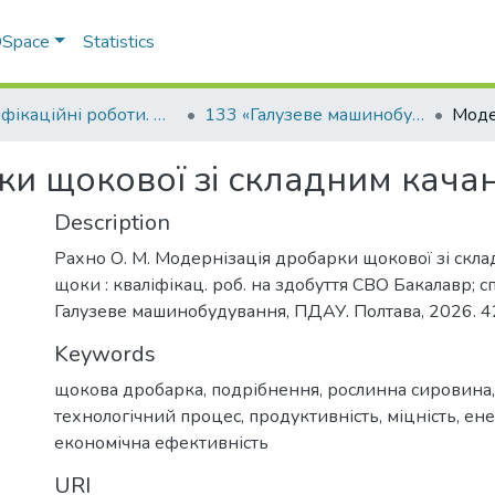
 DSpace
Statistics
Кваліфікаційні роботи. Факультет інженерно-технологічний
133 «Галузеве машинобудування» - Бакалаври 2025-2026
ки щокової зі складним кач
Description
Рахно О. М. Модернізація дробарки щокової зі скл
щоки : кваліфікац. роб. на здобуття СВО Бакалавр; с
Галузеве машинобудування, ПДАУ. Полтава, 2026. 42
Keywords
щокова дробарка
,
подрібнення
,
рослинна сировина
технологічний процес
,
продуктивність
,
міцність
,
ене
економічна ефективність
URI