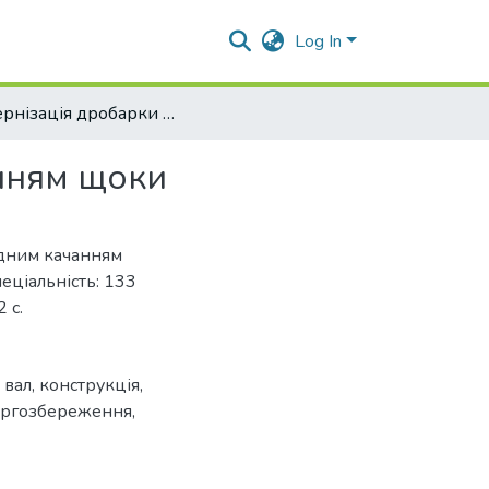
Log In
Модернізація дробарки щокової зі складним качанням щоки
анням щоки
адним качанням
пеціальність: 133
 с.
,
вал
,
конструкція
,
ргозбереження
,