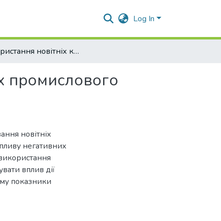
Log In
Використання новітніх кормових добавок в умовах промислового свинарства
ах промислового
вання новітніх
впливу негативних
 використання
вати вплив дії
ому показники