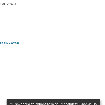
,
гомогелат
а продукції
Ми збираємо та обробляємо вашу особисту інформацію