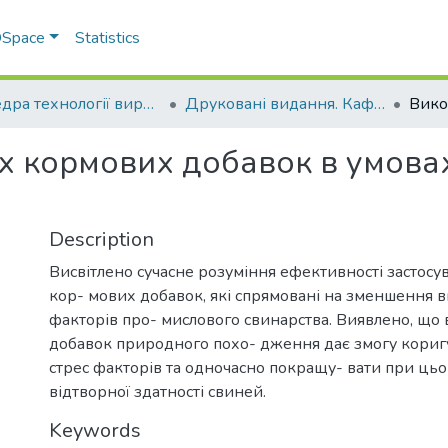
 DSpace
Statistics
Кафедра технології виробництва продукції тваринництва
Друковані видання. Кафедра технології виробництва продукції тваринництва
іх кормових добавок в умов
Description
Висвітлено сучасне розуміння ефективності застосу
кор- мових добавок, які спрямовані на зменшення 
факторів про- мислового свинарства. Виявлено, що
добавок природного похо- дження дає змогу коригу
стрес факторів та одночасно покращу- вати при ць
відтворної здатності свиней.
Keywords