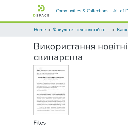
Communities & Collections
All of
Home
Факультет технологій тваринництва та продовольства
Використання новітн
свинарства
Files