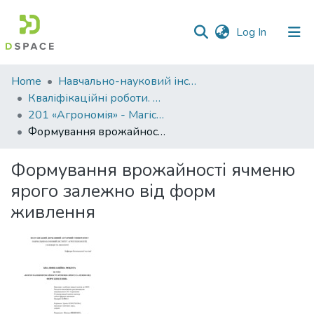
(current)
Log In
Communities
Home
Навчально-науковий інститут агротехнологій, селекції та екології
&
Кваліфікаційні роботи. ННІ агротехнологій, селекції та екології
Collections
201 «Агрономія» - Магістри 2023-2024
Формування врожайності ячменю ярого залежно від форм живлення
All of DSpace
Формування врожайності ячменю
Statistics
ярого залежно від форм
живлення