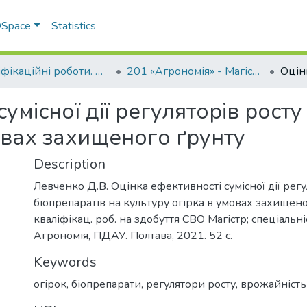
 DSpace
Statistics
Кваліфікаційні роботи. ННІ агротехнологій, селекції та екології
201 «Агрономія» - Магістри 2021-2022
умісної дії регуляторів росту
овах захищеного ґрунту
Description
Левченко Д.В. Оцінка ефективності сумісної дії регу
біопрепаратів на культуру огірка в умовах захищено
кваліфікац. роб. на здобуття СВО Магістр; спеціальні
Агрономія, ПДАУ. Полтава, 2021. 52 с.
Keywords
огірок
,
біопрепарати
,
регулятори росту
,
врожайність