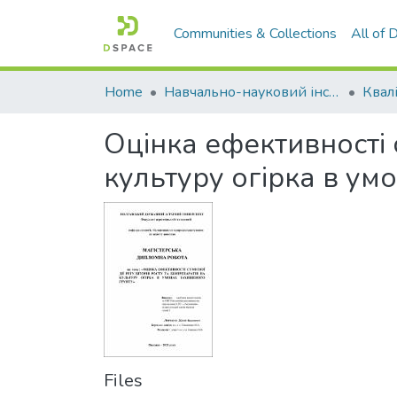
Communities & Collections
All of
Home
Навчально-науковий інститут агротехнологій, селекції та екології
Оцінка ефективності с
культуру огірка в ум
Files