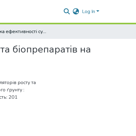
Log In
Оцінка ефективності сумісної дії регуляторів росту та біопрепаратів на культуру огірка в умовах захищеного ґрунту
 та біопрепаратів на
ляторів росту та
го ґрунту :
сть: 201