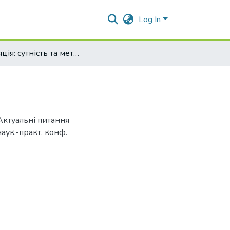
Log In
Інфляція: сутність та методи подолання
 Актуальні питання
наук.-практ. конф.