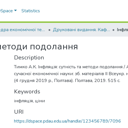
 DSpace
Statistics
Кафедра економічної теорії та економічних досліджень
Друковані видання. Кафедра економічної теорії та економічних досліджень
а методи подолання
Description
Тимко А.К. Інфляція: сутність та методи подолання /
сучасної економічної науки: зб. матеріалів ІІ Всеукр. 
(4 грудня 2019 р., Полтава). Полтава, 2019. 515 с.
Keywords
інфляція
,
ціни
URI
https://dspace.pdau.edu.ua/handle/123456789/7096