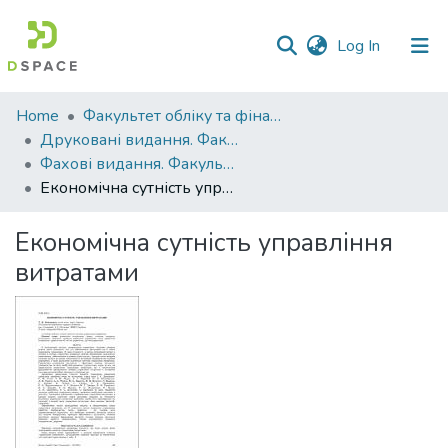
(current)
Log In
Communities
Home
Факультет обліку та фінансів
&
Друковані видання. Факультет обліку та фінансів
Collections
Фахові видання. Факультет обліку та фінансів
Економічна сутність управління витратами
All of DSpace
Економічна сутність управління
Statistics
витратами