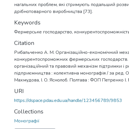
нагальних проблем, які стримують подальший розв
дрібнотоварного виробництва [73].
Keywords
Фермерське господарство
,
конкурентоспроможніст
Citation
Рибальченко А. М. Організаційно-економічний мех
конкурентоспроможних фермерських господарств. 
організаційний та правовий механізм підтримки і р
підприємництва : колективна монографія / за ред. О. 
Махмудова, І. О. Яснолоб. Полтава : ФОП Петренко І. М
URI
https://dspace.pdau.edu.ua/handle/123456789/9853
Collections
Монографії