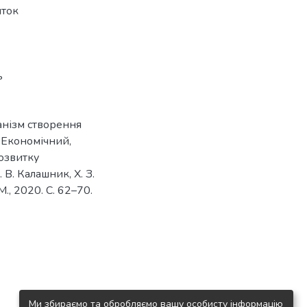
иток
ь
анізм створення
Економічний,
озвитку
В. Калашник, Х. З.
., 2020. С. 62–70.
Ми збираємо та обробляємо вашу особисту інформацію