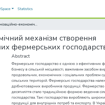
 DSpace
Statistics
Організаційно-економічний механізм створення конкурентоспроможних фермерських господарств
мічний механізм створення
их фермерських господарст
Abstract
Фермерське господарство є однією з ефективних 
бізнесу в сільській місцевості, важливим засобом в
продовольчих, економічних і соціальних проблем сус
сільських територій. Фермерські господарства нале
дрібнотоварних виробників продукції. Фермерство 
десятиліття стало традиційною формою ведення сіл
господарства. Такі господарства виробляють широк
продукції для внутрішніх потреб та експорту. В Украї