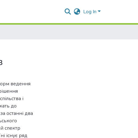
Log In
в
форм ведення
ирішення
пільства і
жать до
за останні два
ьського
ий спектр
ні існує ряд