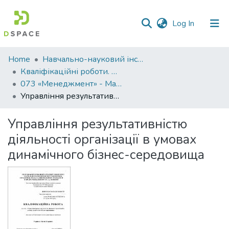
(current)
Log In
Communities
Home
Навчально-науковий інститут економіки, управління, права та інформаційних технологій
&
Кваліфікаційні роботи. ННІ економіки, управління, права та ІТ
Collections
073 «Менеджмент» - Магістри 2022-2023
Управління результативністю діяльності організації в умовах динамічного бізнес-середовища
All of DSpace
Управління результативністю
Statistics
діяльності організації в умовах
динамічного бізнес-середовища