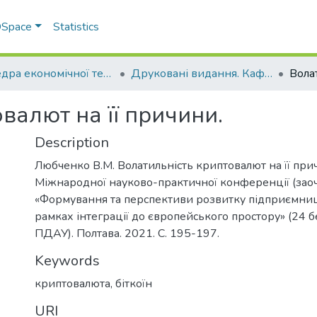
 DSpace
Statistics
Кафедра економічної теорії та економічних досліджень
Друковані видання. Кафедра економічної теорії та економічних досліджень
валют на її причини.
Description
Любченко В.М. Волатильність криптовалют на її при
Міжнародної науково-практичної конференції (зао
«Формування та перспективи розвитку підприємниц
рамках інтеграції до європейського простору» (24 б
ПДАУ). Полтава. 2021. С. 195-197.
Keywords
криптовалюта
,
біткоїн
URI