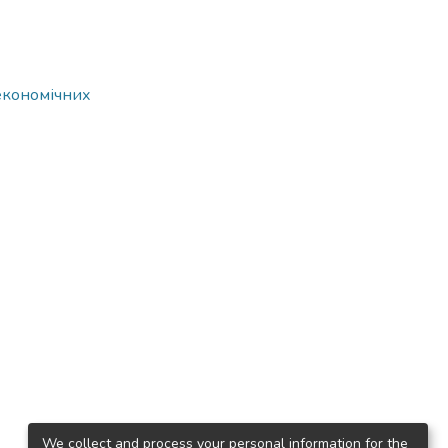
 економічних
We collect and process your personal information for the