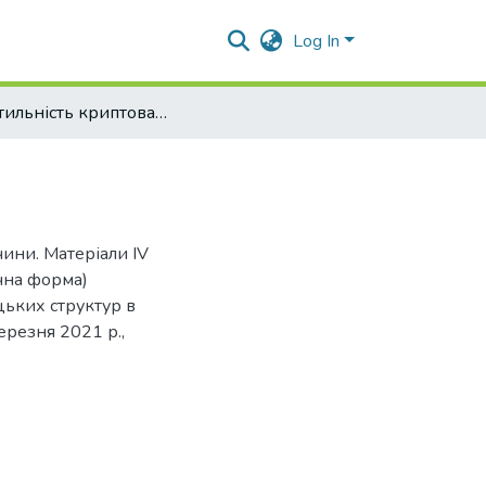
Log In
Волатильність криптовалют на її причини.
чини. Матеріали ІV
чна форма)
ьких структур в
ерезня 2021 р.,