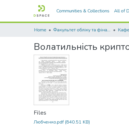
Communities & Collections
All of
Home
Факультет обліку та фінансів
Волатильність крипто
Files
Любченко.pdf
(840.51 KB)