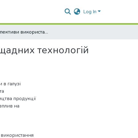
Log In
Перспективи використання матеріало- та енергоощадних технологій виробництва свинини
ощадних технологій
 в галузі
та
цтва продукції
вплив на
и використання