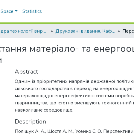
 DSpace
Statistics
Кафедра технології виробництва продукції тваринництва
Друковані видання. Кафедра технології виробництва продукції тваринництва
тання матеріало- та енерго
и
Abstract
Одним із пріоритетних напрямів державної політики
сільського господарства є перехід на енергоощадні 
матеріалоощадні енергоефективні системи виробни
тваринництва, що істотно зменшують техногенний 
навколишнє середовище.
Description
Поліщук А. А., Шостя А. М., Усенко С. О. Перспектив