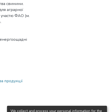
тва свинини.
для аграрної
а участю ФАО (м.
.
енергоощадні
а продукції
We collect and process your personal information for the