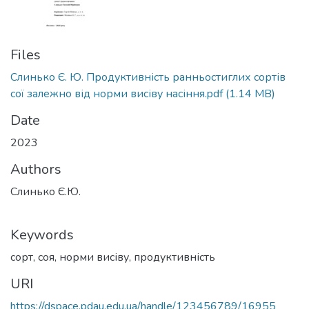
Files
Слинько Є. Ю. Продуктивність ранньостиглих сортів
сої залежно від норми висіву насіння.pdf
(1.14 MB)
Date
2023
Authors
Слинько Є.Ю.
Keywords
сорт
,
соя
,
норми висіву
,
продуктивність
URI
https://dspace.pdau.edu.ua/handle/123456789/16955