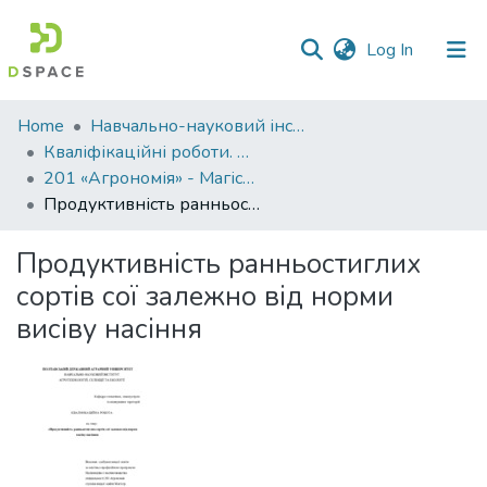
(current)
Log In
Communities
Home
Навчально-науковий інститут агротехнологій, селекції та екології
&
Кваліфікаційні роботи. ННІ агротехнологій, селекції та екології
Collections
201 «Агрономія» - Магістри 2023-2024
Продуктивність ранньостиглих сортів сої залежно від норми висіву насіння
All of DSpace
Продуктивність ранньостиглих
Statistics
сортів сої залежно від норми
висіву насіння