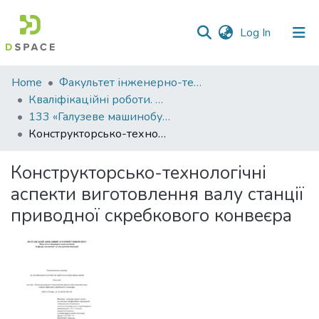
(current)
Log In
Communities
Home
Факультет інженерно-технологічний
&
Кваліфікаційні роботи. Факультет інженерно-технологічний
Collections
133 «Галузеве машинобудування» - Бакалаври 2025-2026
Конструкторсько-технологічні аспекти виготовлення валу станції приводної скребкового конвеєра
All of DSpace
Конструкторсько-технологічні
Statistics
аспекти виготовлення валу станції
приводної скребкового конвеєра