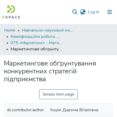
(current)
Log In
Communities
Home
Навчально-науковий інститут економіки, управління, права та інформаційних технологій
&
Кваліфікаційні роботи. ННІ економіки, управління, права та ІТ
Collections
075 «Маркетинг» - Магістри 2023-2024
Маркетингове обґрунтування конкурентних стратегій підприємства
All of DSpace
Маркетингове обґрунтування
Statistics
конкурентних стратегій
підприємства
Simple item page
dc.contributor.author
Корж Дарина Віталіївна