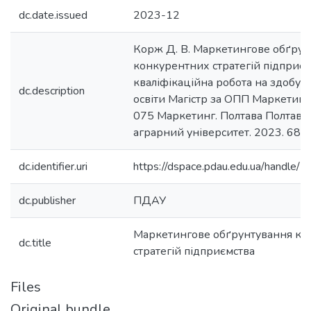
dc.date.issued
2023-12
Корж Д. В. Маркетингове обґрун
конкурентних стратегій підприєм
кваліфікаційна робота на здобутт
dc.description
освіти Магістр за ОПП Маркетинг,
075 Маркетинг. Полтава Полтав
аграрний університет. 2023. 68 с.
dc.identifier.uri
https://dspace.pdau.edu.ua/handl
dc.publisher
ПДАУ
Маркетингове обґрунтування ко
dc.title
стратегій підприємства
Files
Original bundle