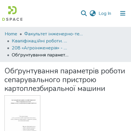
(current)
Log In
Communities
Home
Факультет інженерно-технологічний
&
Кваліфікаційні роботи. Факультет інженерно-технологічний
Collections
208 «Агроінженерія» - Магістри 2021-2022
Обґрунтування параметрів роботи сепарувального пристрою картоплезбиральної машини
All of DSpace
Обґрунтування параметрів роботи
Statistics
сепарувального пристрою
картоплезбиральної машини