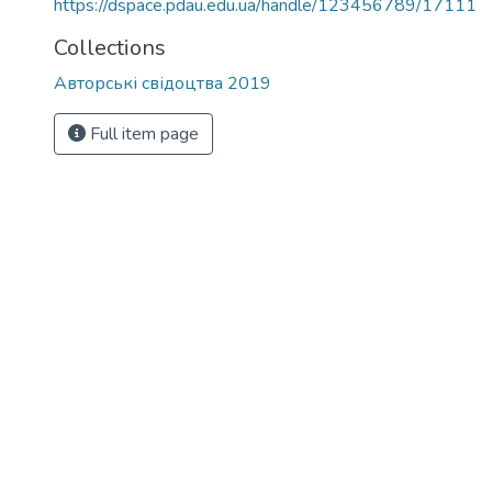
https://dspace.pdau.edu.ua/handle/123456789/17111
Collections
Авторські свідоцтва 2019
Full item page