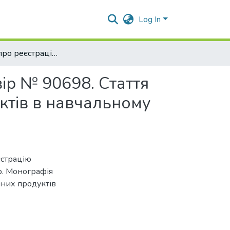
Log In
Свідоцтво про реєстрацію авторського права на твір № 90698. Стаття "Використання бухгалтерських програмних продуктів в навчальному процесі"
ір № 90698. Стаття
ктів в навчальному
єстрацію
р. Монографія
мних продуктів