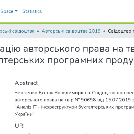
 DSpace
Statistics
рські свідоцтва
Авторські свідоцтва 2019
ацію авторського права на тв
лтерських програмних проду
Abstract
Черненко Ксенія Володимирівна. Свідоцтво про ре
авторського права на твір № 90698 від 15.07.2019 
"Аналіз ІТ - інфраструктури бухгалтерських програ
України"
URI