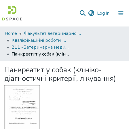
(current)
Log In
Communities
Home
Факультет ветеринарної медицини
&
Кваліфікаційні роботи. Факультет ветеринарної медицини
Collections
211 «Ветеринарна медицина»
Панкреатит у собак (клініко-діагностичні критерії, лікування)
All of DSpace
Панкреатит у собак (клініко-
Statistics
діагностичні критерії, лікування)