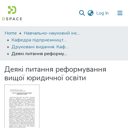
(current)
Log In
Communities
Home
Навчально-науковий інститут економіки, управління, права та інформаційних технологій
&
Кафедра підприємництва і права
Collections
Друковані видання. Кафедра підприємництва і права
Деякі питання реформування вищої юридичної освіти
All of DSpace
Деякі питання реформування
Statistics
вищої юридичної освіти