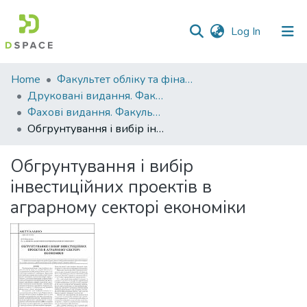
(current)
Log In
Communities
Home
Факультет обліку та фінансів
&
Друковані видання. Факультет обліку та фінансів
Collections
Фахові видання. Факультет обліку та фінансів
Обгрунтування і вибір інвестиційних проектів в аграрному секторі економіки
All of DSpace
Обгрунтування і вибір
Statistics
інвестиційних проектів в
аграрному секторі економіки