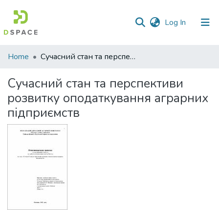
(current)
Log In
Communities
Home
Сучасний стан та перспективи розвитку оподаткування аграрних підприємств
&
Collections
Сучасний стан та перспективи
розвитку оподаткування аграрних
All of DSpace
підприємств
Statistics