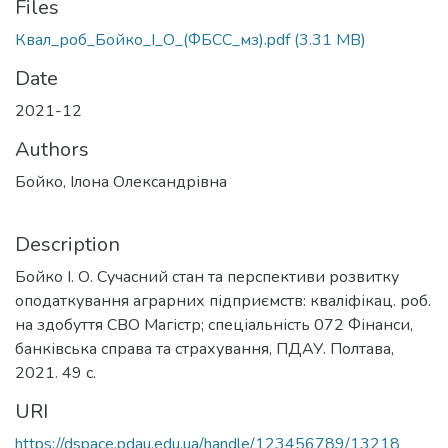
Files
Квал_роб_Бойко_І_О_(ФБСС_мз).pdf
(3.31 MB)
Date
2021-12
Authors
Бойко, Ілона Олександрівна
Description
Бойко І. О. Сучасний стан та перспективи розвитку
оподаткування аграрних підприємств: кваліфікац. роб.
на здобуття СВО Магістр; спеціальність 072 Фінанси,
банківська справа та страхування, ПДАУ. Полтава,
2021. 49 с.
URI
https://dspace.pdau.edu.ua/handle/123456789/13218