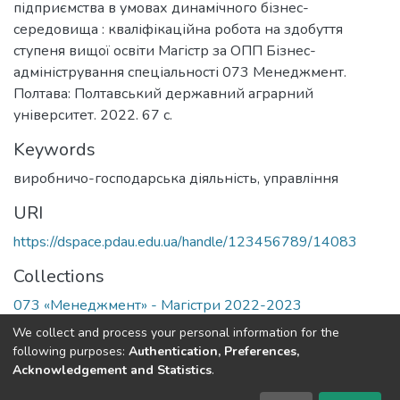
підприємства в умовах динамічного бізнес-
середовища : кваліфікаційна робота на здобуття
ступеня вищої освіти Магістр за ОПП Бізнес-
адміністрування спеціальності 073 Менеджмент.
Полтава: Полтавський державний аграрний
університет. 2022. 67 с.
Keywords
виробничо-господарська діяльність
,
управління
URI
https://dspace.pdau.edu.ua/handle/123456789/14083
Collections
073 «Менеджмент» - Магістри 2022-2023
We collect and process your personal information for the
Full item page
following purposes:
Authentication, Preferences,
Acknowledgement and Statistics
.