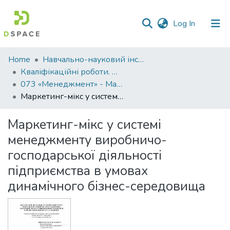
(current)
Log In
Communities
Home
Навчально-науковий інститут економіки, управління, права та інформаційних технологій
&
Кваліфікаційні роботи. ННІ економіки, управління, права та ІТ
Collections
073 «Менеджмент» - Магістри 2022-2023
Маркетинг-мікс у системі менеджменту виробничо-господарської діяльності підприємства в умовах динамічного бізнес-середовища
All of DSpace
Маркетинг-мікс у системі
Statistics
менеджменту виробничо-
господарської діяльності
підприємства в умовах
динамічного бізнес-середовища