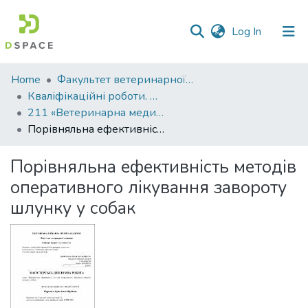
(current)
Log In
Communities
Home
Факультет ветеринарної медицини
&
Кваліфікаційні роботи. Факультет ветеринарної медицини
Collections
211 «Ветеринарна медицина»
Порівняльна ефективність методів оперативного лікування завороту шлунку у собак
All of DSpace
Порівняльна ефективність методів
Statistics
оперативного лікування завороту
шлунку у собак