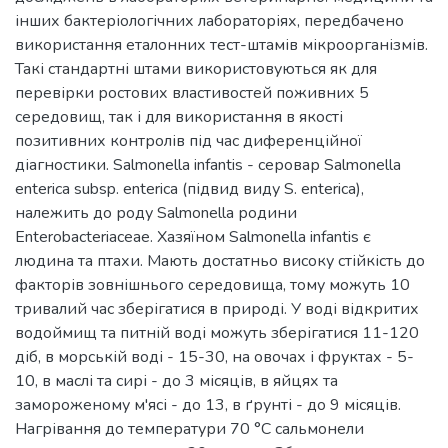
інших бактеріологічних лабораторіях, передбачено
використання еталонних тест-штамів мікроорганізмів.
Такі стандартні штами використовуються як для
перевірки ростових властивостей поживних 5
середовищ, так і для використання в якості
позитивних контролів під час диференційної
діагностики. Salmonella infantis - серовар Salmonella
enterica subsp. enterica (підвид виду S. enterica),
належить до роду Salmonella родини
Enterobacteriaceae. Хазяїном Salmonella infantis є
людина та птахи. Мають достатньо високу стійкість до
факторів зовнішнього середовища, тому можуть 10
тривалий час зберігатися в природі. У воді відкритих
водоймищ та питній воді можуть зберігатися 11-120
діб, в морській воді - 15-30, на овочах і фруктах - 5-
10, в маслі та сирі - до 3 місяців, в яйцях та
замороженому м'ясі - до 13, в ґрунті - до 9 місяців.
Нагрівання до температури 70 °C сальмонели