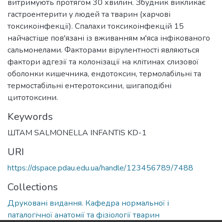
витримують протягом 30 хвилин. Збудник викликає
гастроентерити у людей та тварин (харчові
токсикоінфекції). Спалахи токсикоінфекцій 15
найчастіше пов'язані із вживанням м'яса інфікованого
сальмонелами. Факторами вірулентності являються
фактори адгезії та колонізації на клітинах слизової
оболонки кишечника, ендотоксин, термолабільні та
термостабільні ентеротоксини, шигаподібні
цитотоксини.
Keywords
ШТАМ SALMONELLA INFANTIS KD-1
URI
https://dspace.pdau.edu.ua/handle/123456789/7488
Collections
Друковані видання. Кафедра нормальної і
паталогічної анатомії та фізіології тварин