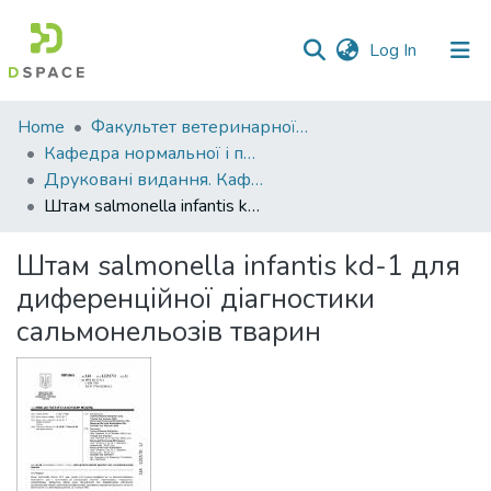
(current)
Log In
Communities
Home
Факультет ветеринарної медицини
&
Кафедра нормальної і патологічної анатомії та фізіології тварин
Collections
Друковані видання. Кафедра нормальної і паталогічної анатомії та фізіології тварин
Штам salmonella infantis kd-1 для диференційної діагностики сальмонельозів тварин
All of DSpace
Штам salmonella infantis kd-1 для
Statistics
диференційної діагностики
сальмонельозів тварин