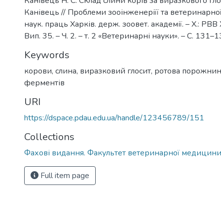
Канівець Н. С. Склад слини корів за виразкового глос
Канівець // Проблеми зооінженеріїї та ветеринарно
наук. праць Харків. держ. зоовет. академії. – Х.: РВВ
Вип. 35. – Ч. 2. – т. 2 «Ветеринарні науки». – С. 131–1
Keywords
корови, слина, виразковий глосит, ротова порожнин
ферментів
URI
https://dspace.pdau.edu.ua/handle/123456789/151
Collections
Фахові видання. Факультет ветеринарної медицин
Full item page