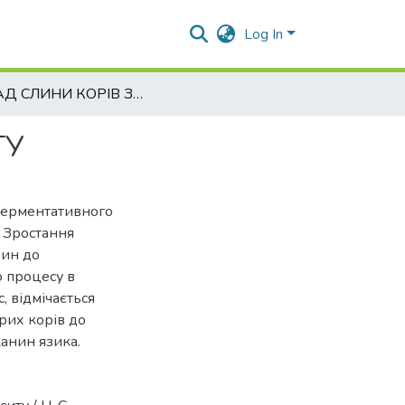
Log In
СКЛАД СЛИНИ КОРІВ ЗА ВИРАЗКОВОГО ГЛОСИТУ
ТУ
ферментативного
. Зростання
рин до
о процесу в
, відмічається
рих корів до
канин язика.