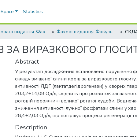
 DSpace
Statistics
Друковані видання. Факультет ветеринарної медицини
Фахові видання. Факультет ветеринарної медицини
В ЗА ВИРАЗКОВОГО ГЛОСИ
Abstract
У результаті дослідження встановлено порушення 
складу змішаної слини корів за виразкового глоситу
активності ЛДГ (лактатдегідрогенази) у хворих тва
203,2±14,08 Од/л, свідчить про розвиток запальног
ротовій порожнині великої рогатої худоби. Водночас
зниження активності лужної фосфатази слини у хво
28,4±2,03 Од/л, що погіршує процеси регенерації т
Description