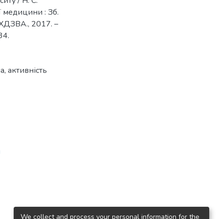
иту / Н. С.
ї медицини : Зб.
 ХДЗВА., 2017. –
34.
а, активність
и
We collect and process your personal information for the