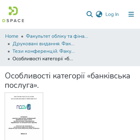
(current)
Log In
Communities
Home
Факультет обліку та фінансів
&
Друковані видання. Факультет обліку та фінансів
Collections
Тези конференцій. Факультет обліку та фінансів
Особливості категорії «банківська послуга».
All of DSpace
Особливості категорії «банківська
Statistics
послуга».