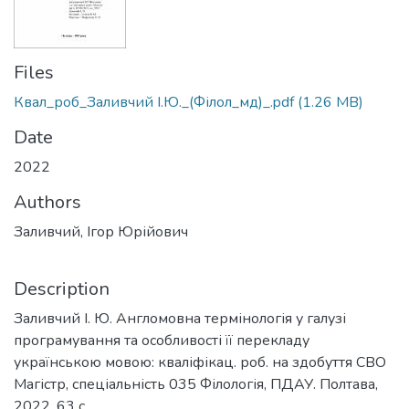
Files
Квал_роб_Заливчий І.Ю._(Філол_мд)_.pdf
(1.26 MB)
Date
2022
Authors
Заливчий, Ігор Юрійович
Description
Заливчий І. Ю. Англомовна термінологія у галузі
програмування та особливості її перекладу
українською мовою: кваліфікац. роб. на здобуття СВО
Магістр, спеціальність 035 Філологія, ПДАУ. Полтава,
2022. 63 с.