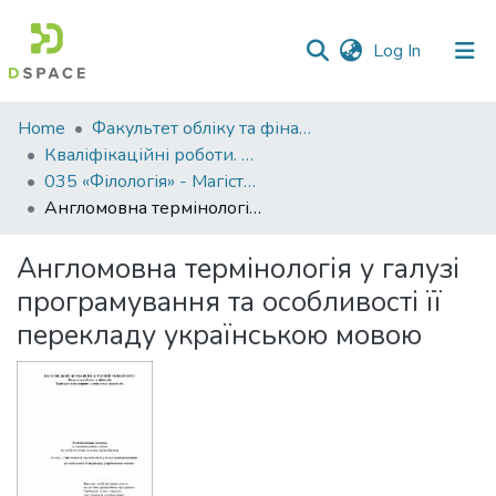
(current)
Log In
Communities
Home
Факультет обліку та фінансів
&
Кваліфікаційні роботи. Факультет обліку та фінансів
Collections
035 «Філологія» - Магістри 2022-2023
Англомовна термінологія у галузі програмування та особливості її перекладу українською мовою
All of DSpace
Англомовна термінологія у галузі
Statistics
програмування та особливості її
перекладу українською мовою