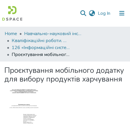
(current)
Log In
Communities
Home
Навчально-науковий інститут економіки, управління, права та інформаційних технологій
&
Кваліфікаційні роботи. ННІ економіки, управління, права та ІТ
Collections
126 «Інформаційні системи та технології» - Бакалаври 2023-2024
Проєктування мобільного додатку для вибору продуктів харчування
All of DSpace
Проєктування мобільного додатку
Statistics
для вибору продуктів харчування