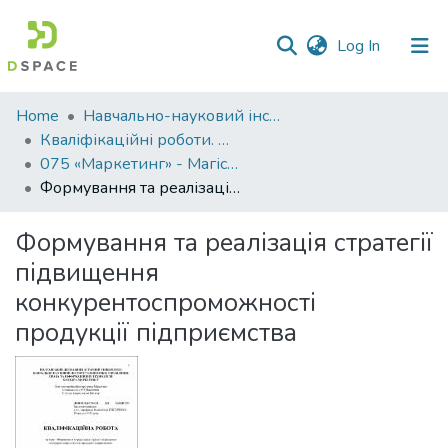
(current)
Log In
Communities
Home
Навчально-науковий інститут економіки, управління, права та інформаційних технологій
&
Кваліфікаційні роботи. ННІ економіки, управління, права та ІТ
Collections
075 «Маркетинг» - Магістри 2022-2023
Формування та реалізація стратегії підвищення конкурентоспроможності продукції підприємства
All of DSpace
Формування та реалізація стратегії
Statistics
підвищення
конкурентоспроможності
продукції підприємства