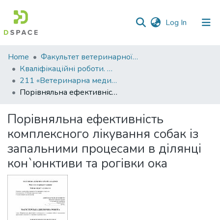
(current)
Log In
Communities
Home
Факультет ветеринарної медицини
&
Кваліфікаційні роботи. Факультет ветеринарної медицини
Collections
211 «Ветеринарна медицина»
Порівняльна ефективність комплексного лікування собак із запальними процесами в ділянці кон`юнктиви та рогівки ока
All of DSpace
Порівняльна ефективність
Statistics
комплексного лікування собак із
запальними процесами в ділянці
кон`юнктиви та рогівки ока