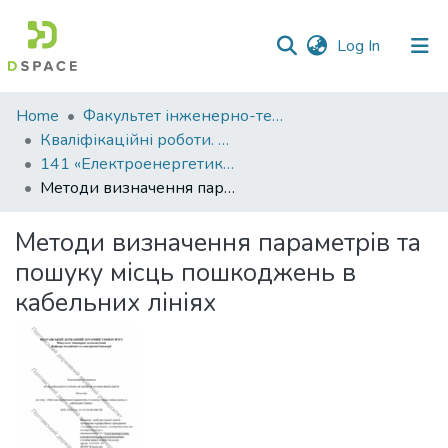
(current)
Log In
Communities
Home
Факультет інженерно-технологічний
&
Кваліфікаційні роботи. Факультет інженерно-технологічний
Collections
141 «Електроенергетика, електротехніка та електромеханіка» - Бакалаври 2024-2025
Методи визначення параметрів та пошуку місць пошкоджень в кабельних лініях
All of DSpace
Методи визначення параметрів та
Statistics
пошуку місць пошкоджень в
кабельних лініях