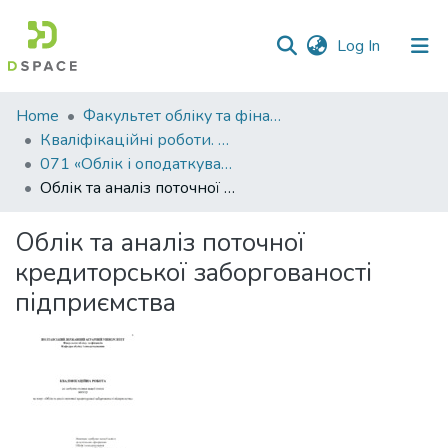
(current)
Log In
Communities
Home
Факультет обліку та фінансів
&
Кваліфікаційні роботи. Факультет обліку та фінансів
Collections
071 «Облік і оподаткування» - Магістри 2023-2024
Облік та аналіз поточної кредиторської заборгованості підприємства
All of DSpace
Облік та аналіз поточної
Statistics
кредиторської заборгованості
підприємства