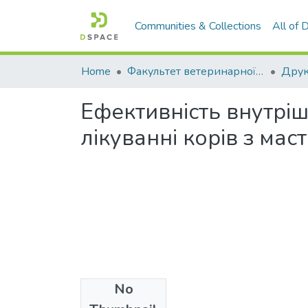
Communities & Collections
All of
Home
Факультет ветеринарної медицини
Ефективність внутрі
лікуванні корів з мас
No
Files