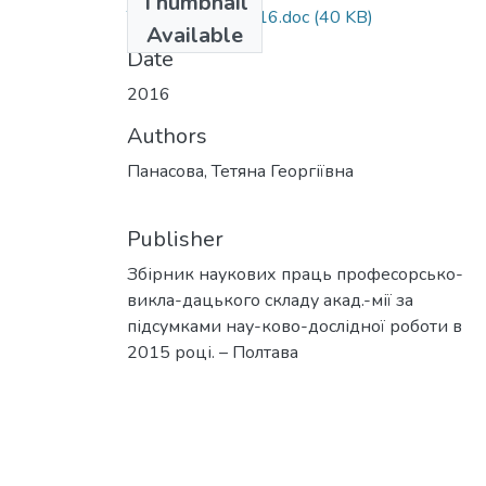
Thumbnail
Тези виклад. 2016.doc
(40 KB)
Available
Date
2016
Authors
Панасова, Тетяна Георгіївна
Publisher
Збірник наукових праць професорсько-
викла-дацького складу акад.-мії за
підсумками нау-ково-дослідної роботи в
2015 році. – Полтава