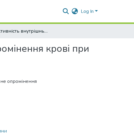
Log In
Ефективність внутрішньосудинного лазерного опромінення крові при лікуванні корів з маститами
омінення крові при
ерне опромінення
ини