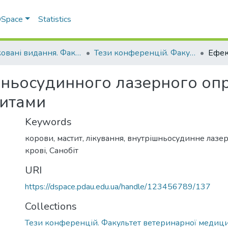
 DSpace
Statistics
Друковані видання. Факультет ветеринарної медицини
Тези конференцій. Факультет ветеринарної медицини
шньосудинного лазерного опр
титами
Keywords
корови, мастит, лікування, внутрішньосудинне лаз
крові, Санобіт
URI
https://dspace.pdau.edu.ua/handle/123456789/137
Collections
Тези конференцій. Факультет ветеринарної медиц